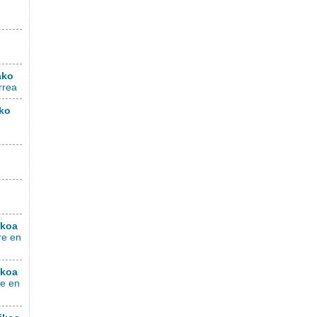
ako
rrea
ako
ikoa
re en
ikoa
re en