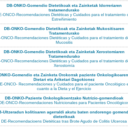
DB-ONKO-Gomendio Dietetikoak eta Zainketak Idorreriaren
tratamendurako
-ONCO-Recomendaciones Dietéticas y Cuidados para el tratamiento 
Estreñimiento
DB-ONKO-Gomendio Dietetikoak eta Zainketak Mukositisaren
Tratamenturako
-ONCO-Recomendaciones Dietéticas y Cuidados para el tratamiento de
Mucositis
DB-ONKO-Gomendio Dietetikoak eta Zainketak Xerostomiaren
Tratamendurako
-ONCO-Recomendaciones Dietéticas y Cuidados para el tratamiento de
Xerostomía
NKO-Gomendio eta Zainketa Orokorrak paziente Onkologikoaren
Dietari eta Ariketari Dagokionez
E-ONCO- Recomendaciones y Cuidados para el paciente Oncológico 
cuanto a la Dieta y el Ejercicio
DB-ONKO-Paziente Onkologikoentzako Nutrizio-gomendioak
DE-ONCO-Recomendaciones Nutricionales para Pacientes Oncológico
-Ultzeradun kolitisaren agerraldi akutu baten ondorengo gomen
dieterikoak
DE-Recomendacioens Dietéticas tras Brote Agudo de Colitis Ulcerosa