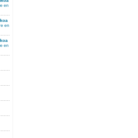
ikoa
re en
ikoa
re en
ikoa
re en