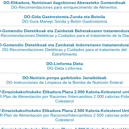
DO-Elikadura, Nutrizioari dagokionez Aberasteko Gomendioak
DG-Recomendaciones para enriquecimiento de Alimentos.
DO-Gida Gastrostomia-Zunda eta Botoila
DG-Guía Manejo Sonda y Botón Gastrostomía
-Gomendio Dietetikoak eta Zainketak Beherakoaren tratamendur
Recomendaciones Dietéticas y Cuidados para el tratamiento de la Dia
-Gomendio Dietetikoak eta Zainketak Indorreriaren tratamendur
DG-Recomendaciones Dietéticas y Cuidados para el tratamiento del
Estreñimiento
DO-Linforrea Dieta
DG-Dieta Linforrea
DO-Nutrizio-ponpa garbitzeko Jarraibideak
DG-Instrucciones de Limpieza de la Bomba de Nutrición Enteral
-Erraziokako/trukeko Elikadura Plana 2.000 Kaloria-Kolesterol urr
-Plan de Alimentación por Raciones /Intercambios 2.000 calorías-Pob
Colesterol
-Erraziokako/trukeko Elikadura Plana 2.500 Kaloria-Kolesterol Urr
-Plan de Alimentación por Raciones/Intercambios 2.500 calorías-pob
Colesterol