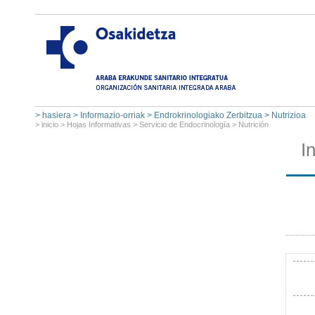
>
hasiera
>
Informazio-orriak
>
Endrokrinologiako Zerbitzua
>
Nutrizioa
>
inicio
>
Hojas Informativas
>
Servicio de Endocrinología
>
Nutrición
I