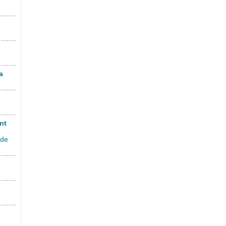
a
nt
 de