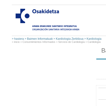
>
hasiera
>
Baimen Informatuak
>
Kardiologia Zerbitzua
>
Kardiologia
>
inicio
>
Consentimientos Informados
>
Servicio de Cardiología
>
Cardiología
B