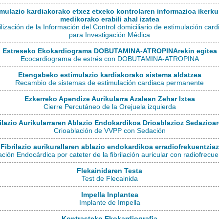
mulazio kardiakorako etxez etxeko kontrolaren informazioa ikerku
medikorako erabili ahal izatea
ilización de la Información del Control domiciliario de estimulación card
para Investigación Médica
Estreseko Ekokardiograma DOBUTAMINA-ATROPINArekin egitea
Ecocardiograma de estrés con DOBUTAMINA-ATROPINA
Etengabeko estimulazio kardiakorako sistema aldatzea
Recambio de sistemas de estimulación cardiaca permanente
Ezkerreko Apendize Aurikularra Azalean Zehar Ixtea
Cierre Percutáneo de la Orejuela izquierda
ilazio Aurikularraren Ablazio Endokardikoa Drioablazioz Sedazioa
Crioablación de VVPP con Sedación
Fibrilazio aurikurallaren ablazio endokardikoa erradiofrekuentziaz
ación Endocárdica por cateter de la fibrilación auricular con radiofrecue
Flekainidaren Testa
Test de Flecainida
Impella Inplantea
Implante de Impella
Kontrasteko Ekokardiografia