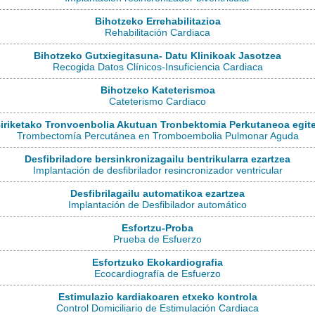
Bihotzeko Errehabilitazioa
Rehabilitación Cardiaca
Bihotzeko Gutxiegitasuna- Datu Klinikoak Jasotzea
Recogida Datos Clínicos-Insuficiencia Cardiaca
Bihotzeko Kateterismoa
Cateterismo Cardiaco
iriketako Tronvoenbolia Akutuan Tronbektomia Perkutaneoa egit
Trombectomía Percutánea en Tromboembolia Pulmonar Aguda
Desfibriladore bersinkronizagailu bentrikularra ezartzea
Implantación de desfibrilador resincronizador ventricular
Desfibrilagailu automatikoa ezartzea
Implantación de Desfibilador automático
Esfortzu-Proba
Prueba de Esfuerzo
Esfortzuko Ekokardiografia
Ecocardiografía de Esfuerzo
Estimulazio kardiakoaren etxeko kontrola
Control Domiciliario de Estimulación Cardiaca