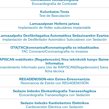
Ecocardiografía de Contraste
Kulunkatze-Testa
Test de Basculación
Larruazalpean Holterra jartzea
Implantación de Holter subcutáneo implantable
Larruazalpeko Desfibrilagailua Automatikoa Sedazioarekin Ezartze
Implantación de Desfibrilador Automático Subcutáneo con Sedación
OTA(TAC)koronarioa/Koronariografía ez-inbaditzailea
TAC Coronario/Coronariografía no invasiva
APISCAN erabiltzeko (Regadenosón) fitxa teknikotik kanpo Baime
Informatua
nsentimiento Informado para Uso de RAPISCAN(Regadenosón) fuera
ficha técnica
REGADENOSON-ekin Estres-Erresonantzia
Resonancia de Estrés con REGADENOSÓN
Sedazio bidezko Ekokardiografia Transesofagikoa
Ecocardiografía Transesofágica con Sedación
Sedazio bidezko Kardiobertsio Elektrikoa
Cardioversión Eléctrica con Sedación