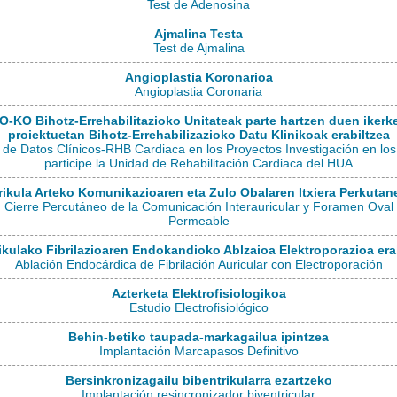
Test de Adenosina
Ajmalina Testa
Test de Ajmalina
Angioplastia Koronarioa
Angioplastia Coronaria
-KO Bihotz-Errehabilitazioko Unitateak parte hartzen duen ikerke
proiektuetan Bihotz-Errehabilizazioko Datu Klinikoak erabiltzea
de Datos Clínicos-RHB Cardiaca en los Proyectos Investigación en lo
participe la Unidad de Rehabilitación Cardiaca del HUA
rikula Arteko Komunikazioaren eta Zulo Obalaren Itxiera Perkutan
Cierre Percutáneo de la Comunicación Interauricular y Foramen Oval
Permeable
ikulako Fibrilazioaren Endokandioko Ablzaioa Elektroporazioa erab
Ablación Endocárdica de Fibrilación Auricular con Electroporación
Azterketa Elektrofisiologikoa
Estudio Electrofisiológico
Behin-betiko taupada-markagailua ipintzea
Implantación Marcapasos Definitivo
Bersinkronizagailu bibentrikularra ezartzeko
Implantación resincronizador biventricular