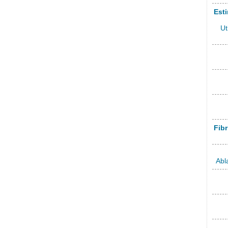
Esti
Ut
Fibr
Abl