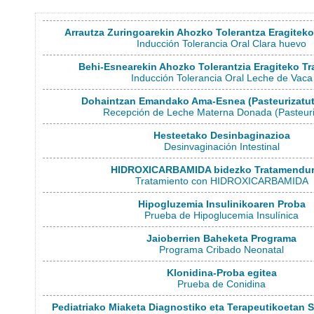
Arrautza Zuringoarekin Ahozko Tolerantza Eragitek
Inducción Tolerancia Oral Clara huevo
Behi-Esnearekin Ahozko Tolerantzia Eragiteko T
Inducción Tolerancia Oral Leche de Vaca
Dohaintzan Emandako Ama-Esnea (Pasteurizatut
Recepción de Leche Materna Donada (Pasteur
Hesteetako Desinbaginazioa
Desinvaginación Intestinal
HIDROXICARBAMIDA bidezko Tratamendu
Tratamiento con HIDROXICARBAMIDA
Hipogluzemia Insulinikoaren Proba
Prueba de Hipoglucemia Insulínica
Jaioberrien Baheketa Programa
Programa Cribado Neonatal
Klonidina-Proba egitea
Prueba de Conidina
Pediatriako Miaketa Diagnostiko eta Terapeutikoetan 