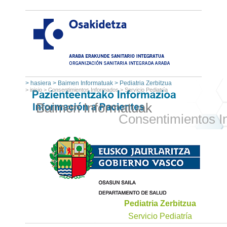
>
hasiera
>
Baimen Informatuak
>
Pediatria Zerbitzua
>
inicio
>
Consentimientos Informados
>
Servicio Pediatría
Baimen Informatuak
Consentimientos I
Pediatria Zerbitzua
Servicio Pediatría