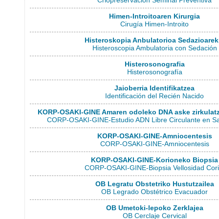
Criopreservación Seminal Preventiva
Himen-Introitoaren Kirurgia
Cirugía Himen-Introito
Histeroskopia Anbulatorioa Sedazioarek
Histeroscopia Ambulatoria con Sedación
Histerosonografia
Histerosonografía
Jaioberria Identifikatzea
Identificación del Recién Nacido
KORP-OSAKI-GINE Amaren odoleko DNA aske zirkulatza
CORP-OSAKI-GINE-Estudio ADN Libre Circulante en S
KORP-OSAKI-GINE-Amniocentesis
CORP-OSAKI-GINE-Amniocentesis
KORP-OSAKI-GINE-Korioneko Biopsia
CORP-OSAKI-GINE-Biopsia Vellosidad Cori
OB Legratu Obstetriko Hustutzailea
OB Legrado Obstétrico Evacuador
OB Umetoki-lepoko Zerklajea
OB Cerclaje Cervical