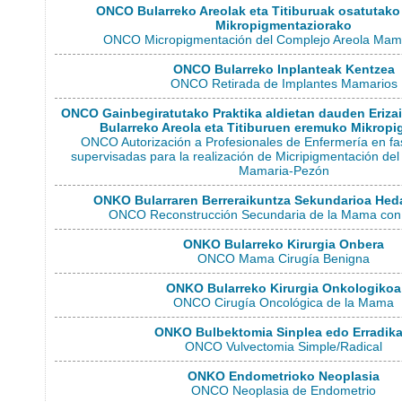
ONCO Bularreko Areolak eta Titiburuak osatutako
Mikropigmentaziorako
ONCO Micropigmentación del Complejo Areola Mam
ONCO Bularreko Inplanteak Kentzea
ONCO Retirada de Implantes Mamarios
ONCO Gainbegiratutako Praktika aldietan dauden Eriza
Bularreko Areola eta Titiburuen eremuko Mikrop
ONCO Autorización a Profesionales de Enfermería en fa
supervisadas para la realización de Micripigmentación de
Mamaria-Pezón
ONKO Bularraren Berreraikuntza Sekundarioa Heda
ONCO Reconstrucción Secundaria de la Mama con
ONKO Bularreko Kirurgia Onbera
ONCO Mama Cirugía Benigna
ONKO Bularreko Kirurgia Onkologikoa
ONCO Cirugía Oncológica de la Mama
ONKO Bulbektomia Sinplea edo Erradika
ONCO Vulvectomia Simple/Radical
ONKO Endometrioko Neoplasia
ONCO Neoplasia de Endometrio