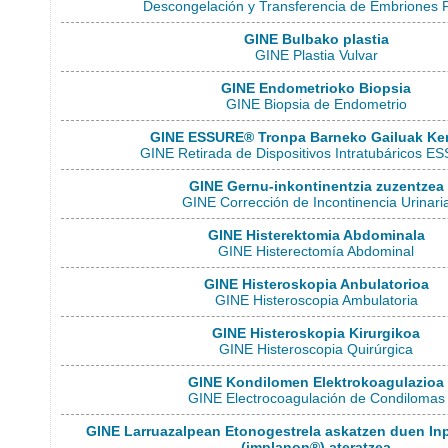
Descongelación y Transferencia de Embriones 
GINE Bulbako plastia
GINE Plastia Vulvar
GINE Endometrioko Biopsia
GINE Biopsia de Endometrio
GINE ESSURE® Tronpa Barneko Gailuak Ke
GINE Retirada de Dispositivos Intratubáricos 
GINE Gernu-inkontinentzia zuzentzea
GINE Corrección de Incontinencia Urinari
GINE Histerektomia Abdominala
GINE Histerectomía Abdominal
GINE Histeroskopia Anbulatorioa
GINE Histeroscopia Ambulatoria
GINE Histeroskopia Kirurgikoa
GINE Histeroscopia Quirúrgica
GINE Kondilomen Elektrokoagulazioa
GINE Electrocoagulación de Condilomas
GINE Larruazalpean Etonogestrela askatzen duen Inp
(implanon®) ateratzea