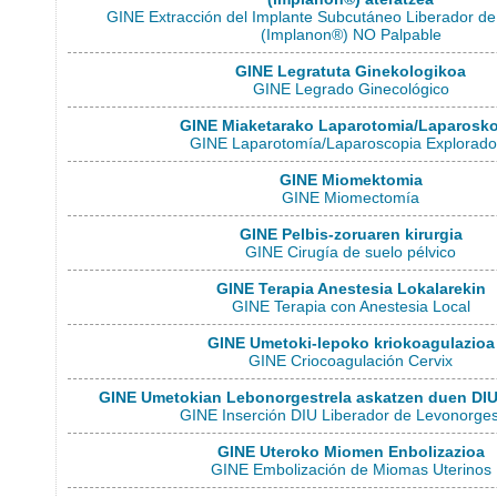
GINE Extracción del Implante Subcutáneo Liberador de
(Implanon®) NO Palpable
GINE Legratuta Ginekologikoa
GINE Legrado Ginecológico
GINE Miaketarako Laparotomia/Laparosko
GINE Laparotomía/Laparoscopia Explorado
GINE Miomektomia
GINE Miomectomía
GINE Pelbis-zoruaren kirurgia
GINE Cirugía de suelo pélvico
GINE Terapia Anestesia Lokalarekin
GINE Terapia con Anestesia Local
GINE Umetoki-lepoko kriokoagulazioa
GINE Criocoagulación Cervix
GINE Umetokian Lebonorgestrela askatzen duen DIU 
GINE Inserción DIU Liberador de Levonorges
GINE Uteroko Miomen Enbolizazioa
GINE Embolización de Miomas Uterinos