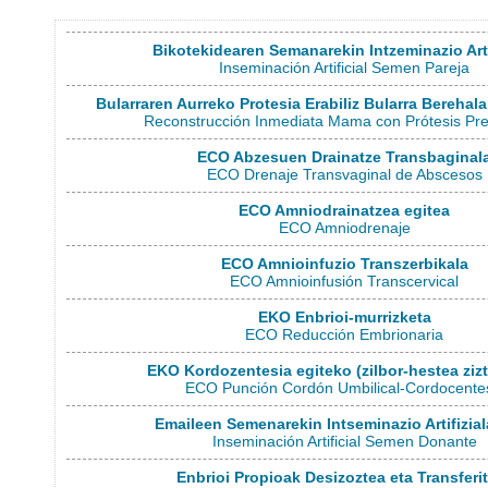
Bikotekidearen Semanarekin Intzeminazio Arti
Inseminación Artificial Semen Pareja
Bularraren Aurreko Protesia Erabiliz Bularra Berehala
Reconstrucción Inmediata Mama con Prótesis Pre
ECO Abzesuen Drainatze Transbaginal
ECO Drenaje Transvaginal de Abscesos
ECO Amniodrainatzea egitea
ECO Amniodrenaje
ECO Amnioinfuzio Transzerbikala
ECO Amnioinfusión Transcervical
EKO Enbrioi-murrizketa
ECO Reducción Embrionaria
EKO Kordozentesia egiteko (zilbor-hestea ziz
ECO Punción Cordón Umbilical-Cordocente
Emaileen Semenarekin Intseminazio Artifizial
Inseminación Artificial Semen Donante
Enbrioi Propioak Desizoztea eta Transferi