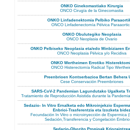
ONKO Ginekomastiako Kirurgia
ONCO Cirugía de la Ginecomastia
ONKO Linfadenektomia Pelbiko Paraaorti
ONCO Linfadenectomía Pélvica Paraaorti
ONKO Obulutegiko Neoplasia
ONCO Neoplasia de Ovario
ONKO Pelbiseko Neoplasia eta/edo Minbiziaren Er
ONCO Neoplasia Pélvica y/o Recidiva
ONKO Wertheimen Errotiko Histerektom
ONCO Histerectomía Radical Tipo Werthe
Preenbrioen Kontserbazioa Bertan Behera 
Cese Conservación Preembriones
SARS-CoV-2 Pandemian Lagundutako Ugalketa T
Tratamiento de Reproducción Asistida durante la Pandem
Sedazio- In Vitro Ernalketa edo Mikroinjekzio Esperma
Enbrioi-Trasferentzia eta Izozketa bide
Fecundación In Vitro o microinyección de Espermica (
Sedación,Transferencia y Congelación Embrio
Sedazio-Obozito Propioak Kriozaintze