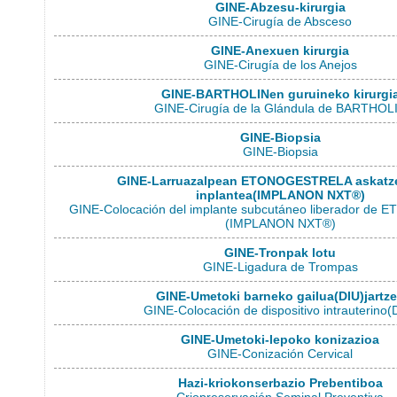
GINE-Abzesu-kirurgia
GINE-Cirugía de Absceso
GINE-Anexuen kirurgia
GINE-Cirugía de los Anejos
GINE-BARTHOLINen guruineko kirurgi
GINE-Cirugía de la Glándula de BARTHOL
GINE-Biopsia
GINE-Biopsia
GINE-Larruazalpean ETONOGESTRELA askatz
inplantea(IMPLANON NXT®)
GINE-Colocación del implante subcutáneo liberador d
(IMPLANON NXT®)
GINE-Tronpak lotu
GINE-Ligadura de Trompas
GINE-Umetoki barneko gailua(DIU)jartz
GINE-Colocación de dispositivo intrauterino(
GINE-Umetoki-lepoko konizazioa
GINE-Conización Cervical
Hazi-kriokonserbazio Prebentiboa