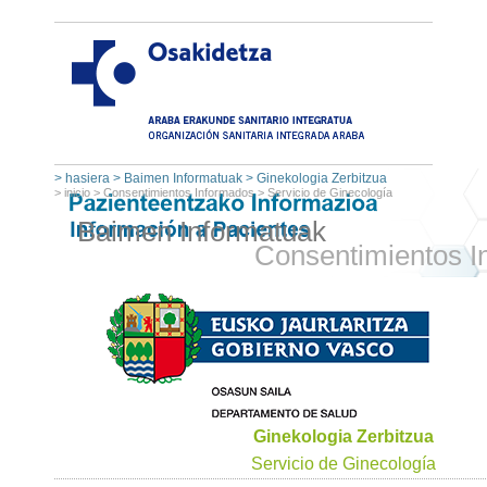
>
hasiera
>
Baimen Informatuak
>
Ginekologia Zerbitzua
>
inicio
>
Consentimientos Informados
>
Servicio de Ginecología
Baimen Informatuak
Consentimientos I
Ginekologia Zerbitzua
Servicio de Ginecología